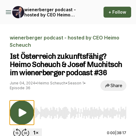
wienerberger podcast -
+ Follow
hosted by CEO Heimo
Scheuch
wienerberger podcast - hosted by CEO Heimo
Scheuch
Ist Österreich zukunftsfähig?
Heimo Scheuch & Josef Muchitsch
im wienerberger podcast #36
June 04, 2024
•
Heimo Scheuch
•
Season 1
•
Share
Episode 36
Use Left/Right to seek, Home/End to jump to st
0:00
|
38:17